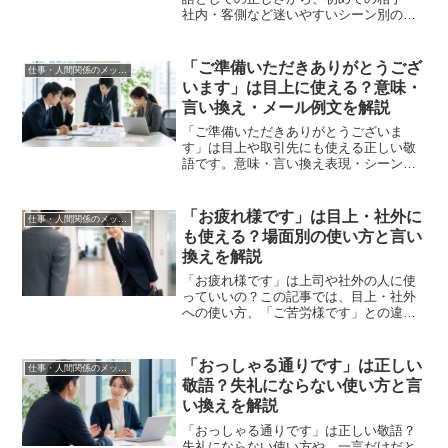
社内・客側など迷いやすいシーン別の使
い方まで、まとめて解説します。
「ご準備いただきありがとうござ
仕事・人間関係のメッセージ
います」は目上に使える？意味・
言い換え・メール例文を解説
「ご準備いただきありがとうございま
す」は目上や取引先にも使える正しい敬
語です。意味・言い換え表現・シーン別
の使い方・件名付きメール例文テンプレ
ートをわかりやすく解説します。
「お疲れ様です」は目上・社外に
仕事・人間関係のメッセージ
も使える？場面別の使い方と言い
換えを解説
「お疲れ様です」は上司や社外の人に使
っていいの？この記事では、目上・社外
への使い方、「ご苦労様です」との違
い、シーン別の言い換え表現まで徹底解
説します。メールや退社時の挨拶に迷っ
たときにもすぐ使える内容です。
「おっしゃる通りです」は正しい
仕事・人間関係のメッセージ
敬語？失礼にならない使い方と言
い換えを解説
「おっしゃる通りです」は正しい敬語？
失礼にならない使い方や、一言だけだと