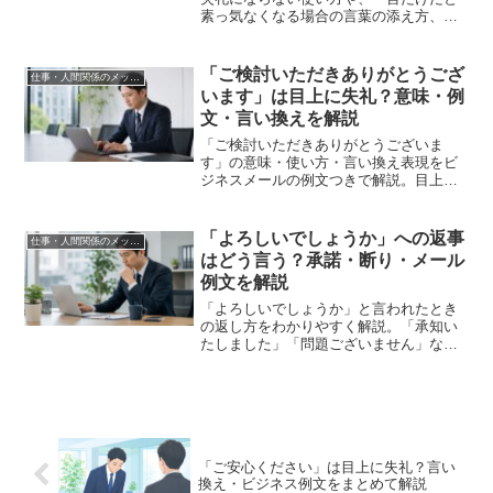
素っ気なくなる場合の言葉の添え方、丁
寧度別の言い換え表現、シーン別のメー
ル例文までまとめて解説します。
「ご検討いただきありがとうござ
仕事・人間関係のメッセージ
います」は目上に失礼？意味・例
文・言い換えを解説
「ご検討いただきありがとうございま
す」の意味・使い方・言い換え表現をビ
ジネスメールの例文つきで解説。目上へ
の使い方や検討前に使うNGパターンもわ
かりやすくまとめています。
「よろしいでしょうか」への返事
仕事・人間関係のメッセージ
はどう言う？承諾・断り・メール
例文を解説
「よろしいでしょうか」と言われたとき
の返し方をわかりやすく解説。「承知い
たしました」「問題ございません」など
場面別の言い方から、断るときのクッシ
ョン言葉、そのまま使えるメール例文ま
で紹介します。
「ご安心ください」は目上に失礼？言い
換え・ビジネス例文をまとめて解説