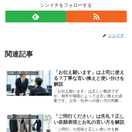
シンイチをフォローする
シンイチ
関連記事
「お伝え願います」は上司に使え
仕事・人間関係のメッセージ
る？丁寧な言い換えと使い分けを
解説
「お伝え願います」は正しい敬語です
が、相手や場面によっては言い換えが必
要です。上司・社外への使い方の判断基
準と、より丁寧な言い換え表現の選び方
をわかりやすく解説します。
「ご同行ください」は失礼？正し
仕事・人間関係のメッセージ
い依頼表現とお礼の言い方を解説
「ご同行」の意味と正しい使い方を解