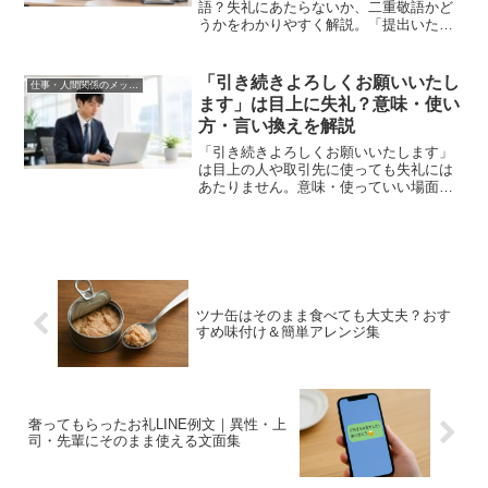
語？失礼にあたらないか、二重敬語かど
うかをわかりやすく解説。「提出いたし
ます」との使い分けやビジネスメールで
使える例文もまとめて紹介します。
「引き続きよろしくお願いいたし
仕事・人間関係のメッセージ
ます」は目上に失礼？意味・使い
方・言い換えを解説
「引き続きよろしくお願いいたします」
は目上の人や取引先に使っても失礼には
あたりません。意味・使っていい場面・
NGな場面・「今後とも」との違い・言い
換え表現をわかりやすく解説します。
ツナ缶はそのまま食べても大丈夫？おす
すめ味付け＆簡単アレンジ集
奢ってもらったお礼LINE例文｜異性・上
司・先輩にそのまま使える文面集