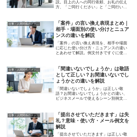
説。目上の人への同行依頼、お礼の伝え
方、「ご同行ください」と「ご同行いた
だけますと幸いです」の違いや言い換え
表現まで、ビジネスシーンで即使える表
現をまとめました。
「案件」の言い換え表現まとめ｜
仕事・人間関係のメッセージ
相手・場面別の使い分けとニュア
ンスの違いを解説
「案件」の言い換え表現を、相手や場面
に応じた使い分け方・ニュアンスの違い
とあわせて解説。例文付きですぐに使え
る実践的な内容です。
「間違いないでしょうか」は敬語
仕事・人間関係のメッセージ
として正しい？お間違いないでし
ょうかとの違いを解説
「間違いないでしょうか」は正しい敬
語？お間違いないでしょうかとの違い、
ビジネスメールで使えるシーン別例文、
言い換え表現を分かりやすく解説しま
す。
「提出させていただきます」は失
仕事・人間関係のメッセージ
礼？意味・使い方・メール例文を
解説
「提出させていただきます」は正しい敬