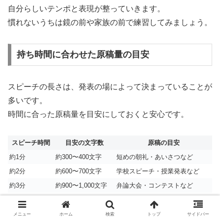
自分らしいテンポと表現が整っていきます。
慣れないうちは鏡の前や家族の前で練習してみましょう。
持ち時間に合わせた原稿量の目安
スピーチの長さは、発表の場によって決まっていることが
多いです。
時間に合った原稿量を目安にしておくと安心です。
スピーチ時間
目安の文字数
原稿の目安
約1分
約300〜400文字
短めの朝礼・あいさつなど
約2分
約600〜700文字
学校スピーチ・授業発表など
約3分
約900〜1,000文字
弁論大会・コンテストなど
読む速さや緊張の度合いにもよりますが、
メニュー
ホーム
検索
トップ
サイドバー