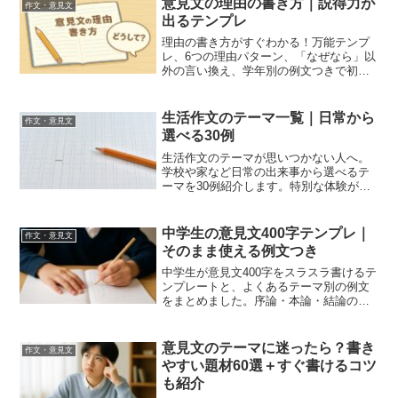
意見文の理由の書き方｜説得力が
作文・意見文
出るテンプレ
理由の書き方がすぐわかる！万能テンプ
レ、6つの理由パターン、「なぜなら」以
外の言い換え、学年別の例文つきで初心
者でも書きやすい構成です。
生活作文のテーマ一覧｜日常から
作文・意見文
選べる30例
生活作文のテーマが思いつかない人へ。
学校や家など日常の出来事から選べるテ
ーマを30例紹介します。特別な体験がな
くても書ける題材だけをまとめました。
中学生の意見文400字テンプレ｜
作文・意見文
そのまま使える例文つき
中学生が意見文400字をスラスラ書けるテ
ンプレートと、よくあるテーマ別の例文
をまとめました。序論・本論・結論の型
や文字数調整のコツもやさしく解説しま
す。
意見文のテーマに迷ったら？書き
作文・意見文
やすい題材60選＋すぐ書けるコツ
も紹介