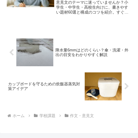
意見文のテーマに迷っていませんか？小
学生・中学生・高校生向けに、書きやす
い題材60選と構成のコツを紹介。すぐ書
ける例文ヒントも！
降水量6mmはどのくらい？傘・洗濯・外
出の目安をわかりやすく解説
カップボードを守るための炊飯器蒸気対
策アイデア
ホーム
学校課題
作文・意見文