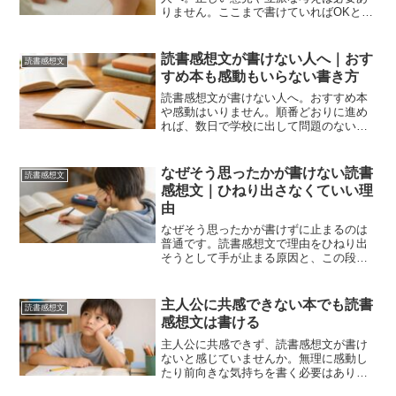
りません。ここまで書けていればOKとい
う安心ラインを分かりやすく整理しま
す。
読書感想文が書けない人へ｜おす
読書感想文
すめ本も感動もいらない書き方
読書感想文が書けない人へ。おすすめ本
や感動はいりません。順番どおりに進め
れば、数日で学校に出して問題のない文
章が書けます。
なぜそう思ったかが書けない読書
読書感想文
感想文｜ひねり出さなくていい理
由
なぜそう思ったかが書けずに止まるのは
普通です。読書感想文で理由をひねり出
そうとして手が止まる原因と、この段階
でどう考えれば進めるのかを整理しま
す。
主人公に共感できない本でも読書
読書感想文
感想文は書ける
主人公に共感できず、読書感想文が書け
ないと感じていませんか。無理に感動し
たり前向きな気持ちを書く必要はありま
せん。共感できないときの考え方と、書