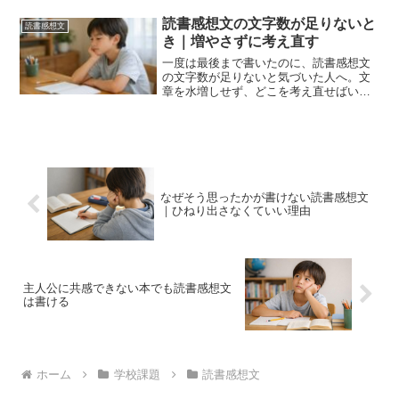
き始めるヒントを分かりやすく整理しま
す。
読書感想文の文字数が足りないと
読書感想文
き｜増やさずに考え直す
一度は最後まで書いたのに、読書感想文
の文字数が足りないと気づいた人へ。文
章を水増しせず、どこを考え直せばいい
かを整理します。
なぜそう思ったかが書けない読書感想文
｜ひねり出さなくていい理由
主人公に共感できない本でも読書感想文
は書ける
ホーム
学校課題
読書感想文