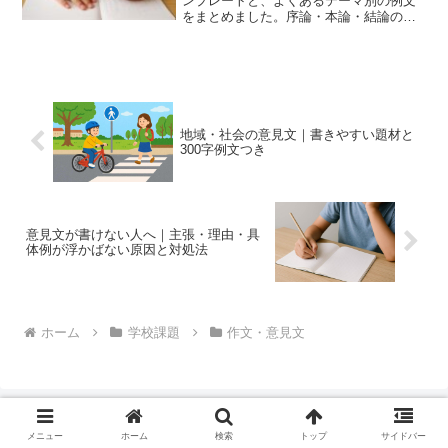
ンプレートと、よくあるテーマ別の例文
をまとめました。序論・本論・結論の型
や文字数調整のコツもやさしく解説しま
す。
地域・社会の意見文｜書きやすい題材と
300字例文つき
意見文が書けない人へ｜主張・理由・具
体例が浮かばない原因と対処法
ホーム
学校課題
作文・意見文
メニュー
ホーム
検索
トップ
サイドバー