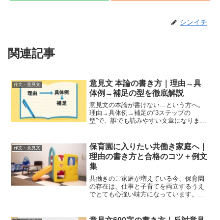
シンイチ
関連記事
意見文 本論の書き方｜理由→具
作文・意見文
体例→補足の型を徹底解説
意見文の本論が書けない…という方へ。
理由→具体例→補足の“3ステップの
型”で、誰でも読みやすい文章になりま
す。小学生・中学生向けの例文つきでわ
かりやすく解説します。
保育園に入りたい共働き家庭へ｜
作文・意見文
理由の書き方と合格のコツ＋例文
集
共働きのご家庭が増えている今、保育園
の存在は、仕事と子育てを両立するうえ
でとても心強い味方になっています。
「なぜ保育が必要なのか？」「どうやっ
てその理由を書けばいいのか？」保育園
に申し込むときには、共働きだからとい