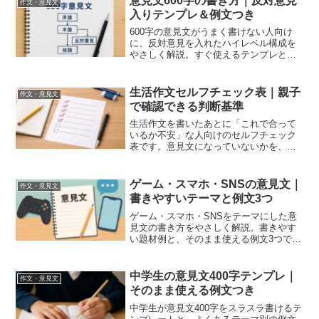
意見文600字の書き方｜反対意見
作文・意見文
って自動的に入れるわけでは...
入りテンプレ＆例文つき
600字の意見文がうまく書けない人向け
に、反対意見を入れたハイレベル構成を
やさしく解説。すぐ使えるテンプレと例
文つきで、受験にも対応できます。
生活作文セルフチェック表｜親子
作文・意見文
で確認できる判断基準
生活作文を書いたあとに「これで合って
いるか不安」な人向けのセルフチェック
表です。意見文になっていないかを、先
生の見方に近い判断軸で確認できます。
親子での最終確認にも使えます。
ゲーム・スマホ・SNSの意見文｜
作文・意見文
書きやすいテーマと例文3つ
ゲーム・スマホ・SNSをテーマにした意
見文の書き方をやさしく解説。書きやす
い題材例と、そのまま使える例文3つで、
初心者でもすぐに書けるようになりま
す。
中学生の意見文400字テンプレ｜
作文・意見文
そのまま使える例文つき
中学生が意見文400字をスラスラ書けるテ