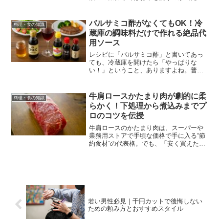
前。でも、パエリアのレシピには「お米
は洗わないで」と書かれていることが多
いですよね。この記事では、その理由を
バルサミコ酢がなくてもOK！冷
料理・食の知識
初心者の方でもわかりやす...
蔵庫の調味料だけで作れる絶品代
用ソース
レシピに「バルサミコ酢」と書いてあっ
ても、冷蔵庫を開けたら「やっぱりな
い！」ということ、ありますよね。普段
あまり使わない調味料だからこそ、わざ
わざ買うのはちょっと面倒…。でも料理
を仕上げたい！そんなときに役立つの
牛肩ロースかたまり肉が劇的に柔
料理・食の知識
が、家にある調味料を組み合わ...
らかく！下処理から煮込みまでプ
ロのコツを伝授
牛肩ロースのかたまり肉は、スーパーや
業務用ストアで手頃な価格で手に入る“節
約食材”の代表格。でも、「安く買えたの
はいいけれど、どう調理すれば柔らかく
なるのか分からない…」という声も多く
聞かれます。実際、何の下処理もせずに
焼いてしまうと、ゴム...
若い男性必見｜千円カットで後悔しない
ための頼み方とおすすめスタイル