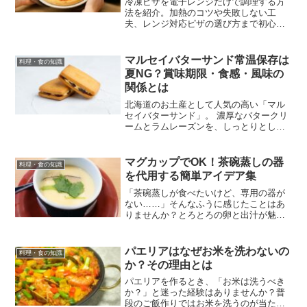
冷凍ピザを電子レンジだけで調理する方
法を紹介。加熱のコツや失敗しない工
夫、レンジ対応ピザの選び方まで初心者
向けにわかりやすく解説。
マルセイバターサンド常温保存は
料理・食の知識
夏NG？賞味期限・食感・風味の
関係とは
北海道のお土産として人気の高い「マル
セイバターサンド」。 濃厚なバタークリ
ームとラムレーズンを、しっとりとした
ビスケットで挟んだ贅沢なお菓子です。
冬場は何気なく常温で置いていても問題
なかったかもしれませんが、 夏になると
マグカップでOK！茶碗蒸しの器
料理・食の知識
「冷蔵庫に入れたほう...
を代用する簡単アイデア集
「茶碗蒸しが食べたいけど、専用の器が
ない……」そんなふうに感じたことはあ
りませんか？とろとろの卵と出汁が魅力
の茶碗蒸し。でも、茶碗蒸し専用の器っ
て、意外と家にないものです。実は、身
近なアイテムで代用することができるん
パエリアはなぜお米を洗わないの
料理・食の知識
です。100均グッズや普...
か？その理由とは
パエリアを作るとき、「お米は洗うべき
か？」と迷った経験はありませんか？普
段のご飯作りではお米を洗うのが当たり