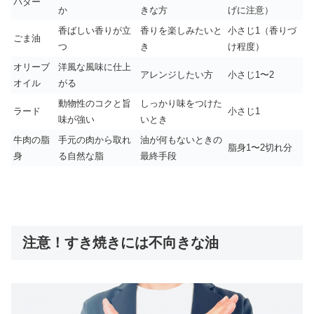
バター
か
きな方
げに注意）
香ばしい香りが立
香りを楽しみたいと
小さじ1（香りづ
ごま油
つ
き
け程度）
オリーブ
洋風な風味に仕上
アレンジしたい方
小さじ1〜2
オイル
がる
動物性のコクと旨
しっかり味をつけた
ラード
小さじ1
味が強い
いとき
牛肉の脂
手元の肉から取れ
油が何もないときの
脂身1〜2切れ分
身
る自然な脂
最終手段
注意！すき焼きには不向きな油