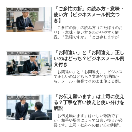
「ご多忙の折」の読み方・意味・
仕事・人間関係のメッセージ
使い方【ビジネスメール例文つ
き】
「ご多忙の折」の読み方（ごたぼうのお
り）・意味・使い方をわかりやすく解
説。「恐縮ですが」「とは存じますが」
など頻出フレーズの使い分け、言い換え
表現、注意点、そのまま使えるビジネス
メール文例もまとめています。
「お間違い」と「お間違え」正し
仕事・人間関係のメッセージ
いのはどっち？ビジネスメール例
文付き
「お間違い」と「お間違え」、ビジネス
で正しいのはどちら？文法的な理由か
ら、メール・接客でそのまま使える例
文、複合語での例外、地域差まで、迷わ
ず使い分けられるよう解説します。
「お伝え願います」は上司に使え
仕事・人間関係のメッセージ
る？丁寧な言い換えと使い分けを
解説
「お伝え願います」は正しい敬語です
が、相手や場面によっては言い換えが必
要です。上司・社外への使い方の判断基
準と、より丁寧な言い換え表現の選び方