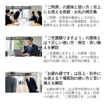
をわかりやすく解説します。
「ご同席」の意味と使い方｜目上
仕事・人間関係のメッセージ
にも使える依頼・お礼の例文集
「ご同席」の意味や敬語としての正し
さ、上司・取引先への依頼例文、自分が
同席するときの言い方、お礼の伝え方、
言い換え表現まで、ビジネスシーンで使
えるフレーズをまとめて解説します。
「ご支援賜りますよう」の意味と
仕事・人間関係のメッセージ
は？正しい使い方・例文・言い換
えを解説
「ご支援賜りますよう」の意味・読み
方、丁寧に聞こえる理由、メール冒頭と
結びでの使い分け、相手別の例文、言い
換え表現までわかりやすく解説します。
「お疲れ様です」は目上・社外に
仕事・人間関係のメッセージ
も使える？場面別の使い方と言い
換えを解説
「お疲れ様です」は上司や社外の人に使
っていいの？この記事では、目上・社外
への使い方、「ご苦労様です」との違
い、シーン別の言い換え表現まで徹底解
説します。メールや退社時の挨拶に迷っ