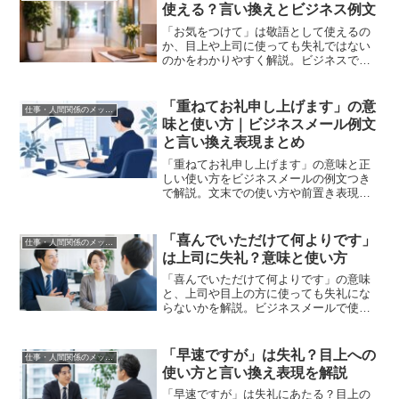
使える？言い換えとビジネス例文
「お気をつけて」は敬語として使えるの
か、目上や上司に使っても失礼ではない
のかをわかりやすく解説。ビジネスで使
いやすい言い換えや、お越しください・
お帰りくださいなどの例文も紹介しま
す。
「重ねてお礼申し上げます」の意
仕事・人間関係のメッセージ
味と使い方｜ビジネスメール例文
と言い換え表現まとめ
「重ねてお礼申し上げます」の意味と正
しい使い方をビジネスメールの例文つき
で解説。文末での使い方や前置き表現の
セット、言い換え表現もまとめて紹介し
ます。
「喜んでいただけて何よりです」
仕事・人間関係のメッセージ
は上司に失礼？意味と使い方
「喜んでいただけて何よりです」の意味
と、上司や目上の方に使っても失礼にな
らないかを解説。ビジネスメールで使え
る例文や言い換え表現もあわせて紹介し
ます。
「早速ですが」は失礼？目上への
仕事・人間関係のメッセージ
使い方と言い換え表現を解説
「早速ですが」は失礼にあたる？目上の