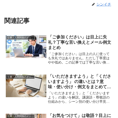
シンイチ
関連記事
「ご参加ください」は目上に失
仕事・人間関係のメッセージ
礼？丁寧な言い換えとメール例文
まとめ
「ご参加ください」は目上の人に使って
も失礼ではありません。ただし丁寧度は
やや低め。この記事では丁寧な言い換え
表現の使い分けと、「万障お繰り合わせ
の上」「こぞって」など関連フレーズの
意味、すぐ使えるメール例文をまとめて
「いただきますよう」と「くださ
仕事・人間関係のメッセージ
います。
いますよう」 の違いとは？意
味・使い分け・例文をまとめて解
説
「いただきますよう」と「くださいます
よう」の違いを解説。謙譲語・尊敬語の
仕組みから、シーン別の使い分け早見
表、そのまま使えるメール例文、間違え
やすい注意点まで、ビジネスメールで迷
わず使い分けられるようまとめました。
「お気をつけて」は敬語？目上に
仕事・人間関係のメッセージ