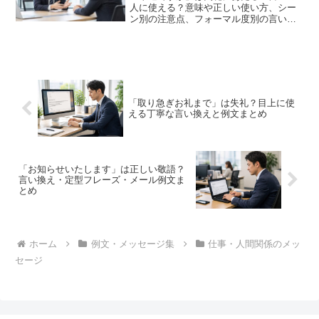
人に使える？意味や正しい使い方、シー
ン別の注意点、フォーマル度別の言い換
え表現まで、ビジネスパーソン向けにわ
かりやすく解説します。
「取り急ぎお礼まで」は失礼？目上に使
える丁寧な言い換えと例文まとめ
「お知らせいたします」は正しい敬語？
言い換え・定型フレーズ・メール例文ま
とめ
ホーム
例文・メッセージ集
仕事・人間関係のメッ
セージ