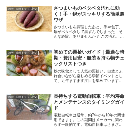
ル側にとっても大切だよね。」この記事
では、日本の旅行者がホテルを選ぶ際に
さつまいものベタベタ汚れに効
雑学・日常トラブル対処
どのような点を重視している...
く！手・鍋がスッキリする簡単裏
ワザ
さつまいもを調理したあと、手や包丁、
鍋がベタベタして黒ずんでしまった…そ
んな経験、ありませんか？ この汚れ、実
は「ヤニ」と呼ばれるもので、時間がた
つほどに落としにくく、普通に洗っただ
けではなかなかスッキリしません。手に
初めての栗拾いガイド｜最適な時
雑学・日常トラブル対処
こびりついた黒ずみや、...
期・費用目安・服装＆持ち物チェ
ックリストつき
秋の味覚として人気の栗拾い。自然とふ
れ合いながら楽しめる季節イベントとし
て、近年ますます注目を集めています。
でも、こんな疑問はありませんか？ 栗拾
いって、いつ行くのがベスト？ どこに行
けば体験できる？ 費用はどのくらい？ 初
長持ちする電動自転車：平均寿命
雑学・日常トラブル対処
めてでも楽しめる...
とメンテナンスのタイミングガイ
ド
電動自転車は通常、約7年から10年の間使
用できます。この期間はメーカーに関わ
らず一般的です。電動自転車はさまざま
な部品から構成されており、それぞれの