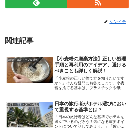
シンイチ
関連記事
【小麦粉の廃棄方法】正しい処理
雑学・日常トラブル対処
手順と再利用のアイデア、避ける
べきことも詳しく解説！
「小麦粉の正しい捨て方を知りたいです
か？」そんな疑問にお答えします。小麦
粉を捨てる基本は、プラスチックや紙の
袋に入れて普通のごみとして出すことで
す。キッチンのシンクや排水口には絶対
に流さないでください。また、居住地域
日本の旅行者がホテル選びにおい
雑学・日常トラブル対処
によっては廃棄方法が異な...
て重視する基準とは？
「日本の旅行者はどんな基準でホテルを
選んでいるのだろう？気になる重要ポイ
ントについて話してみよう。」「確か
に、顧客のニーズを把握することはホテ