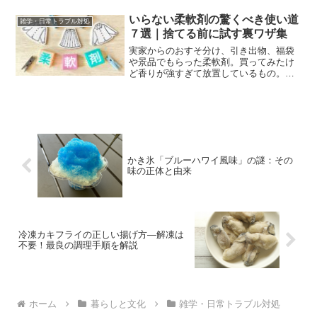
部品には異なる寿命があります。そのた
め、部品の寿命に応じて定期的な交換や
いらない柔軟剤の驚くべき使い道
雑学・日常トラブル対処
修理が必要になること...
７選｜捨てる前に試す裏ワザ集
実家からのおすそ分け、引き出物、福袋
や景品でもらった柔軟剤。買ってみたけ
ど香りが強すぎて放置しているもの。そ
んな「使いきれない柔軟剤」が家に眠っ
ていませんか？使わないけれど、捨てる
にはちょっと惜しい。そんな柔軟剤が、
暮らしの中で思わぬ形で役...
かき氷「ブルーハワイ風味」の謎：その
味の正体と由来
冷凍カキフライの正しい揚げ方―解凍は
不要！最良の調理手順を解説
ホーム
暮らしと文化
雑学・日常トラブル対処