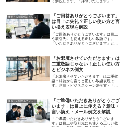
く解説します。「拝辞いたします」「拝
辞申し上げます」などそのまま使えるビ
ジネスメール例文も掲載。
「ご回答ありがとうございます」
仕事・人間関係のメッセージ
は目上に失礼？正しい使い方と言
い換え表現を解説
「ご回答ありがとうございます」は目上
や取引先にも使える正しい敬語です。
「いただきありがとうございます」との
使い分け・言い換え表現・メール例文を
わかりやすく解説します。
「お邪魔させていただきます」は
仕事・人間関係のメッセージ
二重敬語じゃない！正しい使い方
とビジネス例文
「お邪魔させていただきます」は二重敬
語？結論から言うと正しい敬語表現で
す。意味・ビジネスシーン別例文・「お
邪魔します」「伺います」との使い分
け・友達の家や義実家での使い方まで、
わかりやすく解説します。
「ご準備いただきありがとうござ
仕事・人間関係のメッセージ
います」は目上に使える？意味・
言い換え・メール例文を解説
「ご準備いただきありがとうございま
す」は目上や取引先にも使える正しい敬