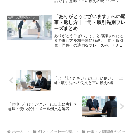
語です。意味・言い換え表現・シーン別
の使い方・件名付きメール例文テンプレ
ートをわかりやすく解説します。
「ありがとうございます」への返
仕事・人間関係のメッセージ
事・返し方｜上司・取引先別フレ
ーズまとめ
ありがとうございます」と感謝されたと
きの返し方を相手別に解説。上司・取引
先・同僚への適切なフレーズや、とんで
もないですの使い方、NG返事もわかりや
すく紹介します。
「ご一読ください」の正しい使い方｜上
司・取引先への例文と言い換え5選
「お申し付けください」は目上に失礼？
意味・使い分け・メール例文を解説
ホーム
例文・メッセージ集
仕事・人間関係のメッ