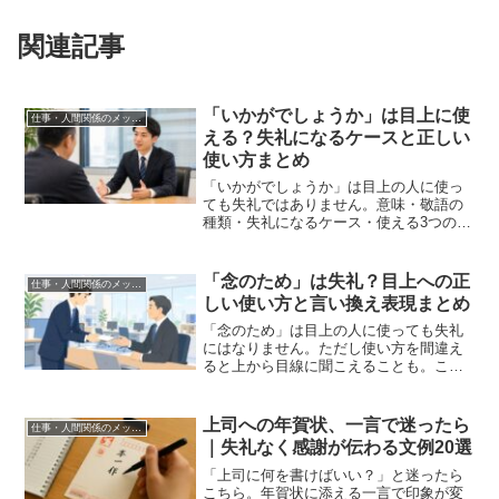
関連記事
「いかがでしょうか」は目上に使
仕事・人間関係のメッセージ
える？失礼になるケースと正しい
使い方まとめ
「いかがでしょうか」は目上の人に使っ
ても失礼ではありません。意味・敬語の
種類・失礼になるケース・使える3つの場
面・言い換え表現をビジネスマン向けに
わかりやすく解説します。
「念のため」は失礼？目上への正
仕事・人間関係のメッセージ
しい使い方と言い換え表現まとめ
「念のため」は目上の人に使っても失礼
にはなりません。ただし使い方を間違え
ると上から目線に聞こえることも。この
記事では、ビジネスでの正しい使い方・
NG例・言い換え表現・「為念」との違い
を例文付きでわかりやすく解説します。
上司への年賀状、一言で迷ったら
仕事・人間関係のメッセージ
｜失礼なく感謝が伝わる文例20選
「上司に何を書けばいい？」と迷ったら
こちら。年賀状に添える一言で印象が変