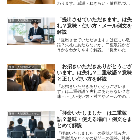
わります。感謝・ねぎらい・健康気づか
いなど、そのまま使える例文20選を紹
介。
「提出させていただきます」は失
仕事・人間関係のメッセージ
礼？意味・使い方・メール例文を
解説
「提出させていただきます」は正しい敬
語？失礼にあたらないか、二重敬語かど
うかをわかりやすく解説。「提出いたし
ます」との使い分けやビジネスメールで
使える例文もまとめて紹介します。
「お招きいただきありがとうござ
仕事・人間関係のメッセージ
います」は失礼？二重敬語？意味
と正しい使い方を解説
「お招きいただきありがとうございま
す」は二重敬語？失礼にあたらない？意
味・正しい使い方・対面やメールでの例
文、丁寧な言い換え表現まで場面別にわ
かりやすく解説します。
「拝命いたしました」は二重敬
仕事・人間関係のメッセージ
語？意味・使える場面・例文をま
とめて解説
「拝命いたしました」の意味と読み方、
二重敬語かどうかの疑問への回答、社外