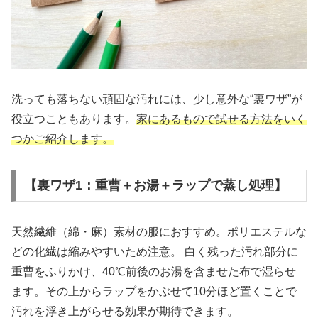
洗っても落ちない頑固な汚れには、少し意外な“裏ワザ”が
役立つこともあります。
家にあるもので試せる方法をいく
つかご紹介します。
【裏ワザ1：重曹＋お湯＋ラップで蒸し処理】
天然繊維（綿・麻）素材の服におすすめ。ポリエステルな
どの化繊は縮みやすいため注意。 白く残った汚れ部分に
重曹をふりかけ、40℃前後のお湯を含ませた布で湿らせ
ます。その上からラップをかぶせて10分ほど置くことで
汚れを浮き上がらせる効果が期待できます。