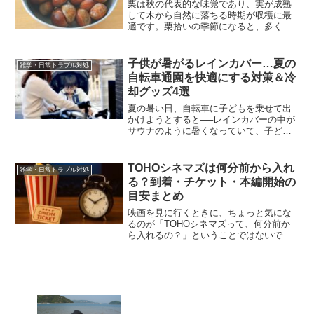
栗は秋の代表的な味覚であり、実が成熟
して木から自然に落ちる時期が収穫に最
適です。栗拾いの季節になると、多くの
人が果物狩りの一部として栗を集めま
す。しかし、りんごやぶどう狩りに比べ
ると、栗の処理は少々手間がかかりま
子供が暑がるレインカバー…夏の
雑学・日常トラブル対処
す。特に、栗の下処理は美味し...
自転車通園を快適にする対策＆冷
却グッズ4選
夏の暑い日、自転車に子どもを乗せて出
かけようとすると──レインカバーの中が
サウナのように暑くなっていて、子ども
が泣き出してしまった…そんな経験はあ
りませんか？特に保育園や幼稚園の送迎
で毎日自転車を使うご家庭では、**レイ
TOHOシネマズは何分前から入れ
雑学・日常トラブル対処
ンカバーの“暑さ対策...
る？到着・チケット・本編開始の
目安まとめ
映画を見に行くときに、ちょっと気にな
るのが「TOHOシネマズって、何分前か
ら入れるの？」ということではないでし
ょうか。チケットは買えたけど、「早く
行きすぎて待つのもイヤだし…」「遅す
ぎて慌てるのも困るし…」そんなふうに
思う方は多いと思います...