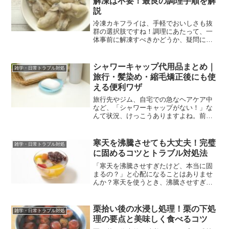
解凍は不要！最良の調理手順を解
説
冷凍カキフライは、手軽でおいしさも抜
群の選択肢ですね！調理にあたって、一
体事前に解凍すべきかどうか、疑問に思
う方も多いでしょう。しかし、冷凍カキ
フライは解凍せずに調理することが推奨
されています。本記事では、冷凍カキフ
シャワーキャップ代用品まとめ｜
雑学・日常トラブル対処
ライをおいしく仕上げるた...
旅行・髪染め・縮毛矯正後にも使
える便利ワザ
旅行先やジム、自宅での急なヘアケア中
など、「シャワーキャップがない！」な
んて状況、けっこうありますよね。前日
にきれいにセットしたばかりの日や、白
髪染め・トリートメント中、そして縮毛
矯正をかけたばかりの敏感な髪のときな
寒天を沸騰させても大丈夫！完璧
雑学・日常トラブル対処
ど…髪を濡らしたくない瞬...
に固めるコツとトラブル対処法
「寒天を沸騰させすぎたけど、本当に固
まるの？」と心配になることはありませ
んか？寒天を使うとき、沸騰させすぎて
しまっても大丈夫です。ちゃんと固まる
んですよ。実は、寒天はどんなに沸騰し
ても固まり方に影響はありません。寒天
栗拾い後の水浸し処理！栗の下処
雑学・日常トラブル対処
が完全に溶けなければ固ま...
理の要点と美味しく食べるコツ