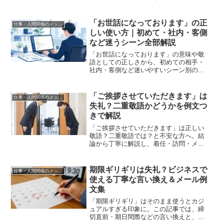
社内外別のメール例文をわかりやすく解
説します。
「お世話になっております」の正
仕事・人間関係のメッセージ
しい使い方｜初めて・社内・客側
など迷うシーン全部解説
「お世話になっております」の意味や敬
語としての正しさから、初めての相手・
社内・客側など迷いやすいシーン別の使
い方まで、まとめて解説します。
「ご挨拶させていただきます」は
仕事・人間関係のメッセージ
失礼？二重敬語かどうかを例文つ
きで解説
「ご挨拶させていただきます」は正しい
敬語？二重敬語では？と不安な方へ。結
論から丁寧に解説し、着任・訪問・メー
ルなどシーン別の例文と「ご挨拶申し上
げます」などの言い換えもまとめていま
す。
期限ギリギリは失礼？ビジネスで
仕事・人間関係のメッセージ
使える丁寧な言い換え＆メール例
文集
「期限ギリギリ」はそのまま使うとカジ
ュアルすぎる印象に。この記事では、締
切直前・期日間際などの言い換えと、す