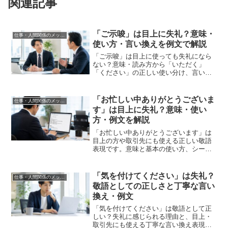
関連記事
「ご示唆」は目上に失礼？意味・
仕事・人間関係のメッセージ
使い方・言い換えを例文で解説
「ご示唆」は目上に使っても失礼になら
ない？意味・読み方から「いただく」
「ください」の正しい使い分け、言い換
え表現まで例文つきでわかりやすく解説
します。
「お忙しい中ありがとうございま
仕事・人間関係のメッセージ
す」は目上に失礼？意味・使い
方・例文を解説
「お忙しい中ありがとうございます」は
目上の方や取引先にも使える正しい敬語
表現です。意味と基本の使い方、シーン
別のビジネスメール例文、より丁寧な言
い換え表現まとめて解説します。
「気を付けてください」は失礼？
仕事・人間関係のメッセージ
敬語としての正しさと丁寧な言い
換え・例文
「気を付けてください」は敬語として正
しい？失礼に感じられる理由と、目上・
取引先にも使える丁寧な言い換え表現、