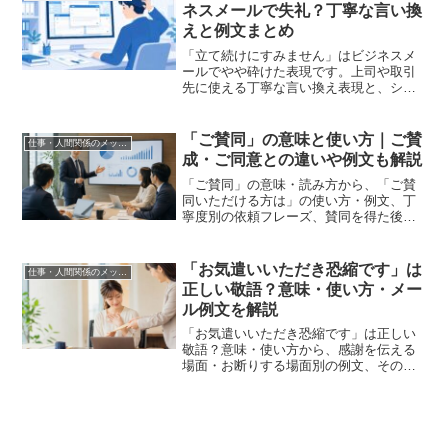
す。
ネスメールで失礼？丁寧な言い換
えと例文まとめ
「立て続けにすみません」はビジネスメ
ールでやや砕けた表現です。上司や取引
先に使える丁寧な言い換え表現と、シー
ン別のメール例文をまとめて解説しま
す。
「ご賛同」の意味と使い方｜ご賛
仕事・人間関係のメッセージ
成・ご同意との違いや例文も解説
「ご賛同」の意味・読み方から、「ご賛
同いただける方は」の使い方・例文、丁
寧度別の依頼フレーズ、賛同を得た後の
お礼表現まで解説します。「ご賛成」
「ご同意」との違いもわかりやすくまと
めました。
「お気遣いいただき恐縮です」は
仕事・人間関係のメッセージ
正しい敬語？意味・使い方・メー
ル例文を解説
「お気遣いいただき恐縮です」は正しい
敬語？意味・使い方から、感謝を伝える
場面・お断りする場面別の例文、そのま
ま使えるメールテンプレまでわかりやす
く解説します。