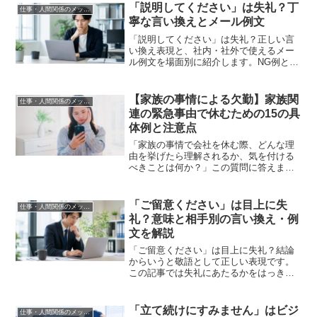
「説明してください」は失礼？丁
仕事・人間関係のメッセージ
寧な言い換えとメール例文
「説明してください」は失礼？正しい言
い換え表現と、社内・社外で使えるメー
ル例文を場面別に紹介します。NG例と
OK例の比較で、迷わず丁寧な言い方を選
べるようになります。
【家族の事情による欠勤】家族関
仕事・人間関係のメッセージ
連の緊急事由で休むための15の具
体例と注意点
「家族の事情で会社を休む際、どんな理
由を挙げたら理解されるか、気を付ける
べきことは何か？」この質問に答えま
す。最も大切なのは、「直接上司に電話
で正直に事情を伝えること」です。休む
理由についてどのように説明するか、多
「ご留意ください」は目上に失
仕事・人間関係のメッセージ
くの人が悩んでいます。この...
礼？意味と相手別の言い換え・例
文を解説
「ご留意ください」は目上に失礼？結論
からいうと敬語として正しい表現です。
この記事では失礼にあたるかをはっきり
整理し、上司・取引先・お客様への相手
別の言い換えや、そのまま使えるビジネ
スメール例文をわかりやすく紹介しま
「立て続けにすみません」はビジ
仕事・人間関係のメッセージ