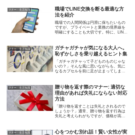
般とは異なるため、どのような形で気持
ちを伝えればよいのか悩むことも多いで
職場でLINE交換を断る最適な方
マナー・生活知識
しょう。その中でも、差し入れ...
法を紹介
職場での人間関係は円滑に保ちたいもの
ですが、プライベートと業務の境界線を
明確にすることも大切です。特に、LINE
の交換は気軽にできるものの、業務外の
コミュニケーションが増えたり、不要な
トラブルにつながる可能性もあります。
ガチャガチャが気になる大人へ。
マナー・生活知識
そのため、適切な理由...
恥ずかしさを乗り越えるヒント集
「ガチャガチャって子どものものじゃな
いの？」そんな風に思いながらも、気に
なるカプセルを前に足が止まってしま
う…。それが今、多くの大人が感じてい
る“あるある”です。特にショッピングモー
ルや駅ビルなどで、ひとりでガチャガチ
贈り物を返す際のマナー: 適切な
マナー・生活知識
ャを回すのが少し恥ずか...
理由があれば失礼にならない対応
方法
「贈り物を返すことは失礼とされるので
しょうか？」通常、贈り物を返す行為は
失礼と考えられがちですが、価格が高す
ぎる、アレルギーがあるなどの納得でき
る理由をしっかり伝えることが重要で
す。すべての贈り物が喜びをもたらすわ
心をつかむ別れ話！賢い女性が実
マナー・生活知識