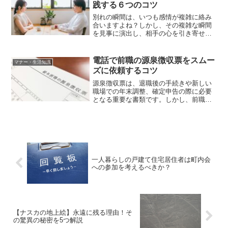
けではなく、時には必要ない...
践する６つのコツ
別れの瞬間は、いつも感情が複雑に絡み
合いますよね？しかし、その複雑な瞬間
を見事に演出し、相手の心を引き寄せる
方法を知る女性たちがいます。この記事
では、そうした賢い女性たちがどのよう
にして別れを演出しているのか、その秘
電話で前職の源泉徴収票をスムー
マナー・生活知識
訣をご紹介します。少々重...
ズに依頼するコツ
源泉徴収票は、退職後の手続きや新しい
職場での年末調整、確定申告の際に必要
となる重要な書類です。しかし、前職の
会社に連絡を取るのが面倒に感じること
もあるかもしれません。本記事では、電
話でのスムーズな依頼方法や、源泉徴収
票の取得に関する重要ポイ...
一人暮らしの戸建て住宅居住者は町内会
への参加を考えるべきか？
【ナスカの地上絵】永遠に残る理由！そ
の驚異の秘密を5つ解説