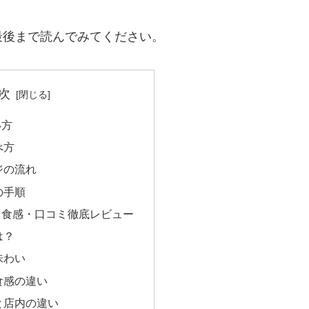
最後まで読んでみてください。
次
い方
べ方
ジの流れ
の手順
・食感・口コミ徹底レビュー
は？
味わい
食感の違い
と店内の違い