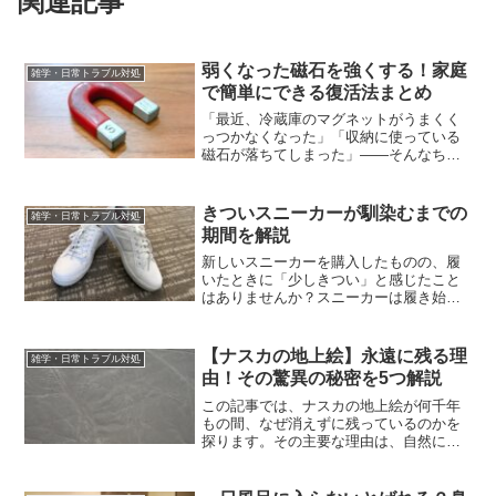
関連記事
弱くなった磁石を強くする！家庭
雑学・日常トラブル対処
で簡単にできる復活法まとめ
「最近、冷蔵庫のマグネットがうまくく
っつかなくなった」「収納に使っている
磁石が落ちてしまった」——そんなちょ
っとした困りごと、ありませんか？家庭
で使う磁石は、知らないうちに磁力が弱
まることがあります。原因は高温や衝
きついスニーカーが馴染むまでの
雑学・日常トラブル対処
撃、長年の使用などさまざま...
期間を解説
新しいスニーカーを購入したものの、履
いたときに「少しきつい」と感じたこと
はありませんか？スニーカーは履き始め
てから徐々に足に馴染んでいくものです
が、その期間や方法を知っておくこと
で、より快適に履くことができます。本
【ナスカの地上絵】永遠に残る理
雑学・日常トラブル対処
記事では、スニーカーが馴染...
由！その驚異の秘密を5つ解説
この記事では、ナスカの地上絵が何千年
もの間、なぜ消えずに残っているのかを
探ります。その主要な理由は、自然によ
って作られた理想的な保存条件と、人々
による丁寧な保護活動によるものです。
これらの地上絵は、約2000年前に作ら