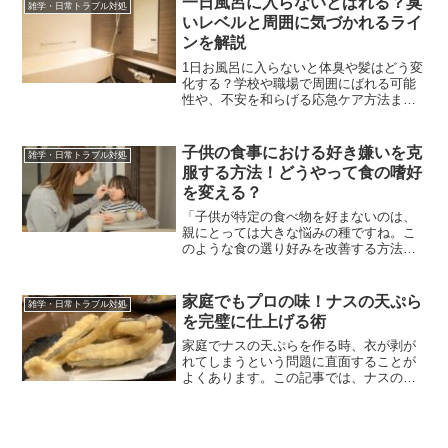
一日風呂に入らないとばれる？臭
雑学・日常トラブル対処
れ、世界遺産にも登録さ...
いレベルと周囲に気づかれるライ
ンを解説
1日お風呂に入らないと体臭や髪はどう変
化する？学校や職場で周囲にばれる可能
性や、不安を和らげる応急ケア方法まで
詳しく解説します。
子供の食事における好き嫌いを克
雑学・日常トラブル対処
服する方法！どうやって食の嗜好
を変える？
「子供が特定の食べ物を好まないのは、
親にとっては大きな悩みの種ですね。こ
のような食の選り好みを改善する方法は
あるのでしょうか？」「好き嫌いは子供
の個性として捉えられることもあり、全
てが悪いわけではありません。しかし、
家庭でもプロの味！ナスの天ぷら
雑学・日常トラブル対処
この記事では子供の食の選...
を完璧に仕上げる術
家庭でナスの天ぷらを作る時、衣が剥が
れてしまうという問題に直面することが
よくあります。この記事では、ナスの天
ぷらをサクサクに揚げるための実用的な
アドバイスをご紹介します。衣が剥がれ
る主な原因を理解し、誰でも簡単に試せ
る改善方法を取り入れるこ...