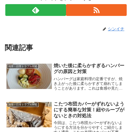
シンイチ
関連記事
焼いた後に柔らかすぎるハンバー
雑学・日常トラブル対処
グの原因と対策
ハンバーグは家庭料理の定番ですが、焼
き上がった後に柔らかすぎて崩れてしま
うことがあります。これは食感や見た目
に影響を与え、美味しく仕上げるために
は対策が必要です。本記事では、ハンバ
ーグが柔らかくなりすぎる原因と、その
こたつ布団カバーがずれないよう
雑学・日常トラブル対処
対処法について詳しく解説...
にする簡単な対策！紐やループが
ないときの対処法
今回は、こたつ布団カバーがずれないよ
うにする方法を分かりやすくご紹介しま