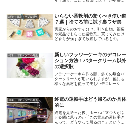
す！通常、こたつ布団はカバーが不要で
すが、カバーを使うと、使用中に布団が
滑って中が乱れることがあります。毎回
布団を整え直すのは大変ですね。この問
いらない柔軟剤の驚くべき使い道
雑学・日常トラブル対処
題を手軽に解決する方法と...
７選｜捨てる前に試す裏ワザ集
実家からのおすそ分け、引き出物、福袋
や景品でもらった柔軟剤。買ってみたけ
ど香りが強すぎて放置しているもの。そ
んな「使いきれない柔軟剤」が家に眠っ
ていませんか？使わないけれど、捨てる
にはちょっと惜しい。そんな柔軟剤が、
新しいフラワーケーキのデコレー
雑学・日常トラブル対処
暮らしの中で思わぬ形で役...
ション方法！バタークリーム以外
の選択肢
フラワーケーキを作る際、多くの場合バ
タークリームが用いられますが、他にも
様々な素材を使って美しいデコレーショ
ンを施すことが可能です。例えば生クリ
ームの使用を考えたことはありますか？
この記事では、バタークリームを使わな
終電の運転手はどう帰るのか具体
雑学・日常トラブル対処
いフラワーケーキの作り方...
的に
終電を見送った後、ホームに立つ人がふ
と疑問に思うのが「この電車の運転手さ
んって、どうやって帰るの？」というこ
とです。実は、終電の運転を終えた後の
運転士には、一般的には知られていない