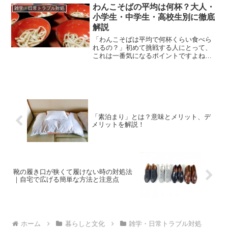
様々な帰宅方法や勤務形態があります。
わんこそばの平均は何杯？大人・
雑学・日常トラブル対処
本記事では、鉄道運転士が...
小学生・中学生・高校生別に徹底
解説
「わんこそばは平均で何杯くらい食べら
れるの？」初めて挑戦する人にとって、
これは一番気になるポイントですよね。
実際の平均杯数は、成人男性で約80杯、
成人女性で約40杯。さらに、高校生は約
90杯、中学生は約70杯、小学生は約30杯
と、年齢によっ...
「素泊まり」とは？意味とメリット、デ
メリットを解説！
靴の履き口が狭くて履けない時の対処法
｜自宅で広げる簡単な方法と注意点
ホーム
暮らしと文化
雑学・日常トラブル対処