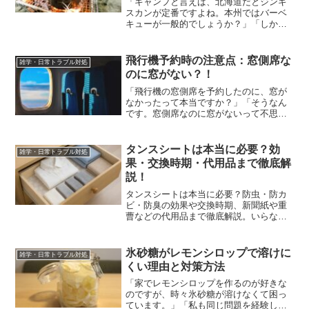
「キャンプと言えば、北海道だとジンギ
スカンが定番ですよね。本州ではバーベ
キューが一般的でしょうか？」「しか
し、焼肉だけがキャンプ料理の全てでは
ありません。意外かもしれませんが、実
は最も人気のある料理は○○です。最近の
飛行機予約時の注意点：窓側席な
雑学・日常トラブル対処
アンケートでこのような結...
のに窓がない？！
「飛行機の窓側席を予約したのに、窓が
なかったって本当ですか？」「そうなん
です。窓側席なのに窓がないって不思議
ですよね？このような意外な事例につい
て詳しく説明します。」今回は、飛行機
の窓側席がなぜ窓がないことがあるの
タンスシートは本当に必要？効
雑学・日常トラブル対処
か、その理由と背景に迫りま...
果・交換時期・代用品まで徹底解
説！
タンスシートは本当に必要？防虫・防カ
ビ・防臭の効果や交換時期、新聞紙や重
曹などの代用品まで徹底解説。いらない
ケースの見分け方もわかります。
氷砂糖がレモンシロップで溶けに
雑学・日常トラブル対処
くい理由と対策方法
「家でレモンシロップを作るのが好きな
のですが、時々氷砂糖が溶けなくて困っ
ています。」「私も同じ問題を経験しま