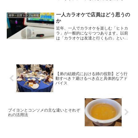
した！その原因と対処法をお伝えします
ね。」レモンシロップに氷砂糖を使うの
は一般的ですが、場合によっては氷砂糖
一人カラオケで店員はどう思うの
雑学・日常トラブル対処
が溶けにくくなったり、結...
か
近年、一人でカラオケを楽しむ「ヒトカ
ラ」が一般的になりつつあります。以前
は「カラオケは友達と行くもの」という
イメージが強かったものの、現在では多
くのカラオケ店が一人カラオケ専用の部
屋やサービスを提供するようになりまし
た。しかし、一人カラオケ...
【弟の結婚式における姉の役割】どう行
動すべき？避けるべき点と具体的なアド
バイス
ブイヨンとコンソメの主な違いとそれぞ
れの活用法