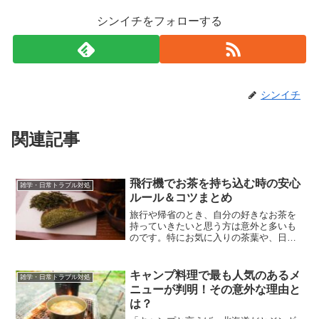
シンイチをフォローする
シンイチ
関連記事
飛行機でお茶を持ち込む時の安心
雑学・日常トラブル対処
ルール＆コツまとめ
旅行や帰省のとき、自分の好きなお茶を
持っていきたいと思う方は意外と多いも
のです。特にお気に入りの茶葉や、日本
のお茶を海外に持って行きたいという声
はよく聞きます。旅先でホッとひと息つ
きたいとき、自分の味があると安心しま
キャンプ料理で最も人気のあるメ
雑学・日常トラブル対処
すよね。でも実際には「お...
ニューが判明！その意外な理由と
は？